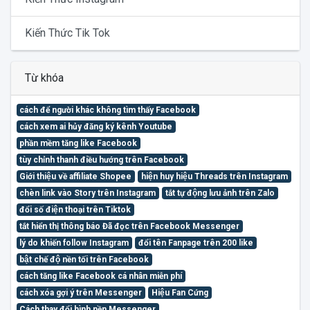
Kiến Thức Tik Tok
Từ khóa
cách để người khác không tìm thấy Facebook
cách xem ai hủy đăng ký kênh Youtube
phần mềm tăng like Facebook
tùy chỉnh thanh điều hướng trên Facebook
Giới thiệu về affiliate Shopee
hiện huy hiệu Threads trên Instagram
chèn link vào Story trên Instagram
tắt tự động lưu ảnh trên Zalo
đổi số điện thoại trên Tiktok
tắt hiển thị thông báo Đã đọc trên Facebook Messenger
lý do khiến follow Instagram
đổi tên Fanpage trên 200 like
bật chế độ nền tối trên Facebook
cách tăng like Facebook cá nhân miễn phí
cách xóa gợi ý trên Messenger
Hiệu Fan Cứng
Cách thay đổi hình nền Messenger