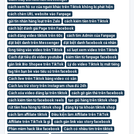
cách xem hồ sơ của người khác trên Tiktok không bị phát hiện
cách chèn URL website vào Fanpage
gửi tin nhắn hàng loạt trên Zalo
cách kiếm tiền trên Tiktok
cách bật đánh giá Page trên Facebook
cách đăng video tiktok trên 60s
cách tìm Admin của Fanpage
đặt biệt danh trên Messenger
đặt biệt danh facebook cá nhân
lồng tiếng vào video trên Tiktok
số lượt xem video trên Tiktok
Cách đặt tiêu đề video youtube
kiếm tiền từ fanpage facebook
gắn link Bio Shopee trên TikTok
Lý do video Tiktok bị mất tiếng
tag tên bạn bè vào tiểu sử trên facebook
Cách live trên Tiktok bằng video có sẵn
Cách lưu trữ story trên Instagram chưa đủ 24h
Cách xóa video đăng lại trên tiktok
cách gỡ gắn thẻ trên facebook
cách kiếm tiền từ facebook reels
tạo giỏ hàng trên tiktok shop
rút tiền hoa hồng từ tiktok shop
đăng ký tài khoản tiktok shop
cách làm affiliate tiktok
Điều kiện làm Affiliate trên TikTok
Affiliate trên TikTok là gì
cách gắn link vào story facebook
Phần mềm hack like facebook
Cách có nhiều tim trên tiktok