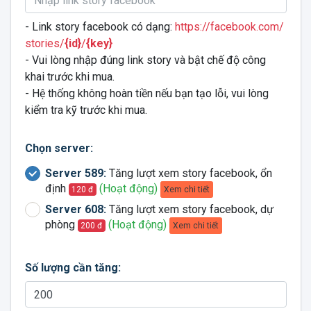
- Link story facebook có dạng:
https://facebook.com/
stories/
{id}
/
{key}
- Vui lòng nhập đúng link story và bật chế độ công
khai trước khi mua.
- Hệ thống không hoàn tiền nếu bạn tạo lỗi, vui lòng
kiểm tra kỹ trước khi mua.
Chọn server:
Server 589:
Tăng lượt xem story facebook, ổn
định
(Hoạt động)
Xem chi tiết
120 đ
Server 608:
Tăng lượt xem story facebook, dự
phòng
(Hoạt động)
Xem chi tiết
200 đ
Số lượng cần tăng: