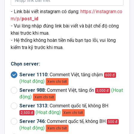
- Link bài viết instagram có dạng:
https://instagram.co
m/p/
post_id
- Vui lòng nhập đúng link bài viết và bật chế độ công
khai trước khi mua.
- Hệ thống không hoàn tiền nếu bạn tạo lỗi, vui lòng
kiểm tra kỹ trước khi mua.
Chọn server:
Server 1110:
Comment Việt, tăng chậm
600 đ
(Hoạt động)
Xem chi tiết
Server 988:
Comment Việt, tăng ổn
(Hoạt
3,000 đ
động)
Xem chi tiết
Server 1313:
Comment quốc tế, không BH
(Hoạt động)
Xem chi tiết
2,500 đ
Server 746:
Comment quốc tế, không BH
500 đ
(Hoạt động)
Xem chi tiết