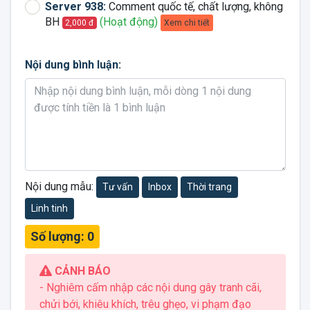
Server 938:
Comment quốc tế, chất lượng, không
BH
(Hoạt động)
Xem chi tiết
2,000 đ
Nội dung bình luận:
Nội dung mẫu:
Tư vấn
Inbox
Thời trang
Linh tinh
Số lượng:
0
CẢNH BÁO
- Nghiêm cấm nhập các nội dung gây tranh cãi,
chửi bới, khiêu khích, trêu ghẹo, vi phạm đạo