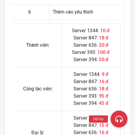
6
Thêm vào yêu thích
Server 1344:
10 đ
Server 847:
18 đ
Thành viên:
Server 636:
20 đ
Server 393:
100 đ
Server 394:
50 đ
Server 1344:
9 đ
Server 847:
16 đ
Cộng tác viên:
Server 636:
18 đ
Server 393:
95 đ
Server 394:
45 đ
Server 1344:
8 đ
Hỗ trợ
Server 847:
15 đ
Đại lý:
Server 636:
16 đ