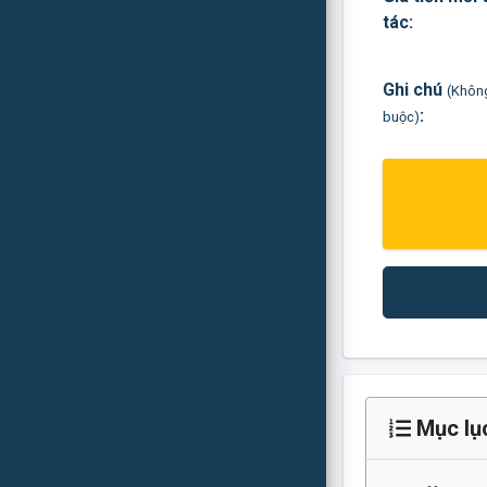
tác:
Ghi chú
(Khôn
:
buộc)
Mục lụ