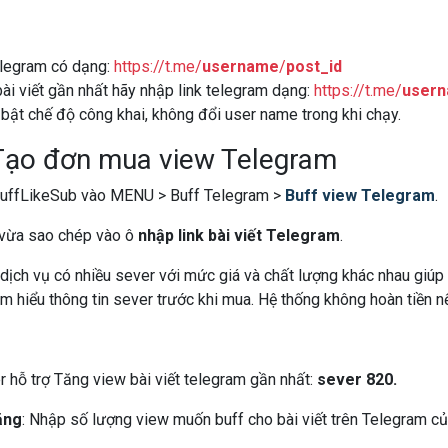
telegram có dạng:
https://t.me/
username
/
post_id
ài viết gần nhất hãy nhập link telegram dạng:
https://t.me/
usern
bật chế độ công khai, không đổi user name trong khi chạy.
Tạo đơn mua view Telegram
BuffLikeSub vào MENU > Buff Telegram >
Buff view Telegram
.
 vừa sao chép vào ô
nhập link bài viết Telegram
.
dịch vụ có nhiều sever với mức giá và chất lượng khác nhau giúp
m hiểu thông tin sever trước khi mua.
Hệ thống không hoàn tiền nế
 hỗ trợ Tăng view bài viết telegram gần nhất:
sever 820.
ăng
: Nhập số lượng view muốn buff cho bài viết trên Telegram của 