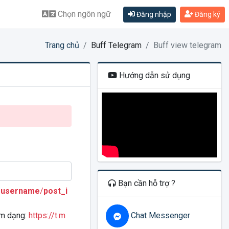
Chọn ngôn ngữ
Đăng nhập
Đăng ký
Trang chủ
Buff Telegram
Buff view telegram
Hướng dẫn sử dụng
Bạn cần hỗ trợ ?
/
username
/
post_i
Chat Messenger
ram dạng:
https://t.m