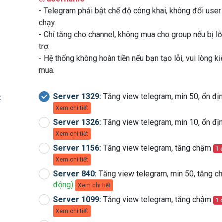
- Telegram phải bật chế độ công khai, không đổi user
chạy.
- Chỉ tăng cho channel, không mua cho group nếu bị l
trợ.
- Hệ thống không hoàn tiền nếu bạn tạo lỗi, vui lòng ki
mua.
Server 1329:
Tăng view telegram, min 50, ổn đị
:
Xem chi tiết
Server 1326:
Tăng view telegram, min 10, ổn đị
Xem chi tiết
Server 1156:
Tăng view telegram, tăng chậm
1 
Xem chi tiết
Server 840:
Tăng view telegram, min 50, tăng 
động)
Xem chi tiết
Server 1099:
Tăng view telegram, tăng chậm
1 
Xem chi tiết