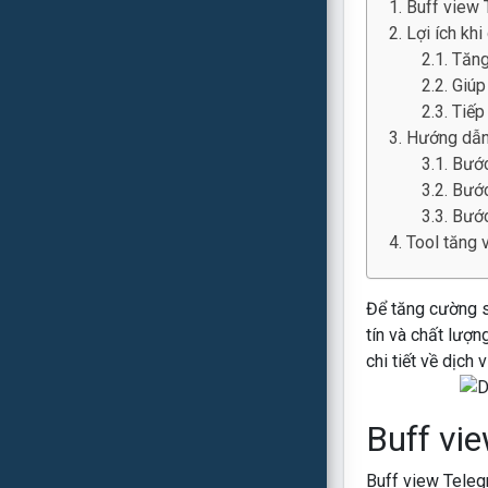
Buff view 
Lợi ích khi
Tăng
Giúp
Tiếp
Hướng dẫn 
Bước
Bước
Bước
Tool tăng 
Để tăng cường s
tín và chất lượ
chi tiết về dịch 
Buff vie
Buff view Telegr