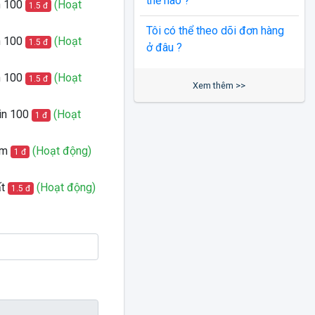
thế nào ?
n 100
(Hoạt
1.5 đ
Tôi có thể theo dõi đơn hàng
n 100
(Hoạt
1.5 đ
ở đâu ?
n 100
(Hoạt
1.5 đ
Xem thêm >>
in 100
(Hoạt
1 đ
hậm
(Hoạt động)
1 đ
ất
(Hoạt động)
1.5 đ