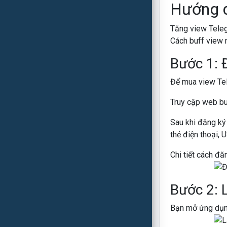
Hướng d
Tăng view Teleg
Cách buff view 
Bước 1: Đ
Để mua view Tel
Truy cập web bu
Sau khi đăng ký 
thẻ điện thoại, 
Chi tiết cách đ
Bước 2: L
Bạn mở ứng dụng