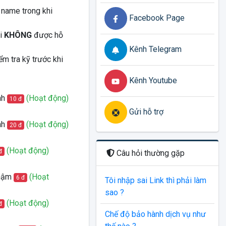
 name trong khi
Facebook Page
ỗi
KHÔNG
được hỗ
Kênh Telegram
ểm tra kỹ trước khi
Kênh Youtube
nh
(Hoạt động)
10 đ
Gửi hỗ trợ
nh
(Hoạt động)
20 đ
(Hoạt động)
đ
Câu hỏi thường gặp
chậm
(Hoạt
6 đ
Tôi nhập sai Link thì phải làm
sao ?
(Hoạt động)
đ
Chế độ bảo hành dịch vụ như