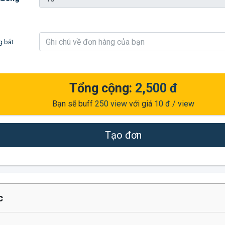
g bắt
Tổng cộng:
2,500 đ
Bạn sẽ buff
250
view
với giá
10 đ
/ view
Tạo đơn
c