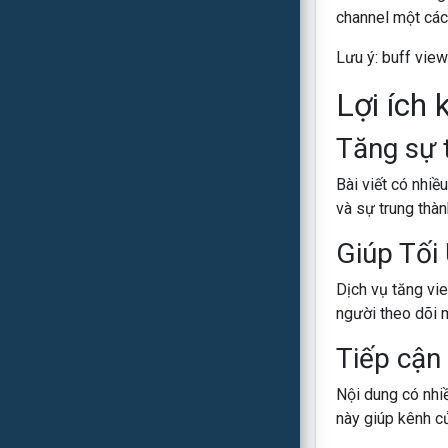
channel một các
Lưu ý: buff vie
Lợi ích 
Tăng sự 
Bài viết có nhiề
và sự trung thà
Giúp Tối
Dịch vụ tăng vi
người theo dõi 
Tiếp cận
Nội dung có nhiề
này giúp kênh c