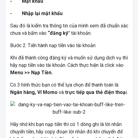
- Mật khẩu
- Nhập lại mật khẩu
Sau đó là kiểm tra thông tin của mình xem đã chuẩn xác
chưa và bấm vào
“đăng ký
” tài khoản.
Bước 2: Tiến hành nạp tiền vào tài khoản
Khi đã thành công đăng ký và muốn sử dụng dịch vụ thì
hãy nạp tiền vào tài khoản. Cách thực hiện là click vào
Menu >> Nạp Tiền.
Có 3 hình thức bạn có thể lựa chọn để thanh toán là:
Ngân hàng, Ví Momo
và
trực tiếp qua thẻ điện thoạ
i.
Hãy nhớ khi bạn nạp tiền thì có 1 dòng ghi là lời nhắn
chuyển tiền, hãy copy đoạn lời nhắn đó khi chuyển để