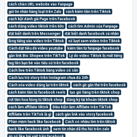
cách chèn URL website vào Fanpage
gửi tin nhắn hàng loạt trên Zalo
cách kiếm tiền trên Tiktok
cách bật đánh giá Page trên Facebook
cách đăng video tiktok trên 60s
cách tìm Admin của Fanpage
đặt biệt danh trên Messenger
đặt biệt danh facebook cá nhân
lồng tiếng vào video trên Tiktok
số lượt xem video trên Tiktok
Cách đặt tiêu đề video youtube
kiếm tiền từ fanpage facebook
gắn link Bio Shopee trên TikTok
Lý do video Tiktok bị mất tiếng
tag tên bạn bè vào tiểu sử trên facebook
Cách live trên Tiktok bằng video có sẵn
Cách lưu trữ story trên Instagram chưa đủ 24h
Cách xóa video đăng lại trên tiktok
cách gỡ gắn thẻ trên facebook
cách kiếm tiền từ facebook reels
tạo giỏ hàng trên tiktok shop
rút tiền hoa hồng từ tiktok shop
đăng ký tài khoản tiktok shop
cách làm affiliate tiktok
Điều kiện làm Affiliate trên TikTok
Affiliate trên TikTok là gì
cách gắn link vào story facebook
Phần mềm hack like facebook
Cách có nhiều tim trên tiktok
hack like facebook ảnh
xem tin nhắn đã thu hồi trên zalo
ẩn số like bài viết trên facebook