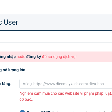
ic User
ăng nhập
hoặc
đăng ký
để sử dụng dịch vụ!
g số lượng lớn
 tăng:
Nghiêm cấm mua cho các website vi phạm pháp luật, ch
cờ bạc,...