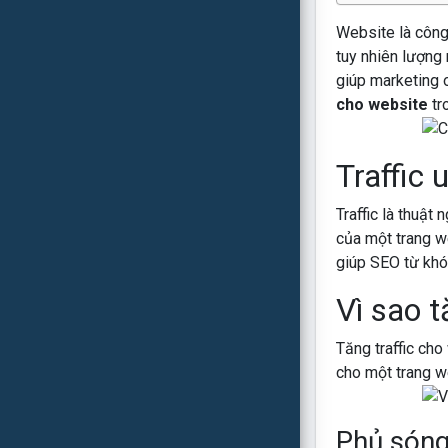
Website là công
tuy nhiên lượng 
giúp marketing 
cho website
tr
Traffic u
Traffic là thuật
của một trang we
giúp SEO từ khó
Vì sao t
Tăng traffic cho
cho một trang w
Phủ sóng