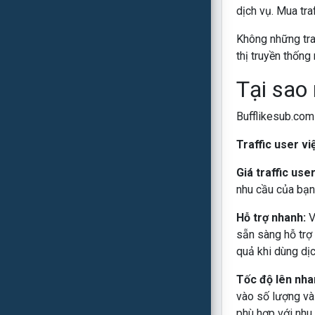
dịch vụ. Mua tra
Không những traf
thị truyền thống
Tại sao 
Bufflikesub.com
Traffic user vi
Giá traffic use
nhu cầu của bạn.
Hỗ trợ nhanh:
V
sẵn sàng hỗ trợ 
quả khi dùng dị
Tốc độ lên nha
vào số lượng và
phù hợp với nhu