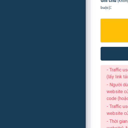
Ghi chú
(Khôn
:
buộc)
- Traffic u
(lấy link t
- Người dù
website củ
code (hoặc
- Traffic 
website củ
- Thời gia