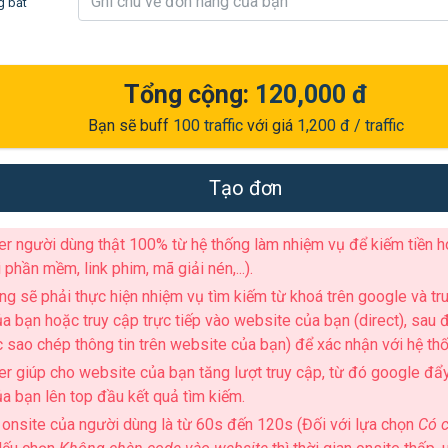
g bắt
Tổng cộng:
120,000 đ
Bạn sẽ buff
100
traffic
với giá
1,200 đ
/ traffic
Tạo đơn
ser người dùng thật 100% từ hệ thống làm nhiệm vụ để kiếm tiền ho
ải phần mềm, link phim, mã giải nén,...).
ng sẽ phải thực hiện nhiệm vụ tìm kiếm từ khoá trên google và tr
a bạn hoặc truy cập trực tiếp vào website của bạn (direct), sau
 sao chép thông tin trên website của bạn) để xác nhận với hệ thố
user giúp cho website của bạn tăng lượt truy cập, từ đó google đẩ
a bạn lên top đầu kết quả tìm kiếm.
n onsite của người dùng là từ 60s đến 120s (Đối với lựa chọn
Có 