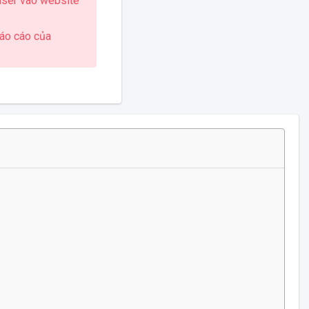
 user vào website
báo cáo của