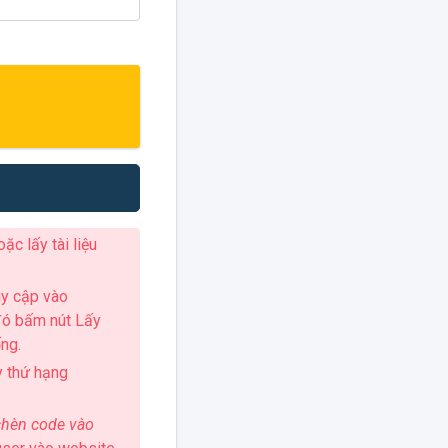
ặc lấy tài liệu
uy cập vào
 đó bấm nút Lấy
ng.
y thứ hạng
chèn code vào