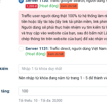
Server 1130:
Traffic google search, người dùng
:
(Hoạt động)
Xem chi tiết
1,200 đ
Traffic user người dùng thật 100% từ hệ thống làm 
tiền hoặc lấy tài liệu (lấy link tải phần mềm, link phim,
Người dùng sẽ phải thực hiện nhiệm vụ tìm kiếm từ 
và truy cập vào website của bạn, sau đó bấm nút L
chép thông tin trên website của bạn) để xác nhận vớ
Server 1131:
Traffic direct, người dùng Việt Na
(Hoạt động)
Xem chi tiết
 kiếm
Nên nhập từ khóa đang nằm từ trang 1 - 5 để thành viê
 tăng:
Tối thiểu:
10
- Tối đa:
20,000