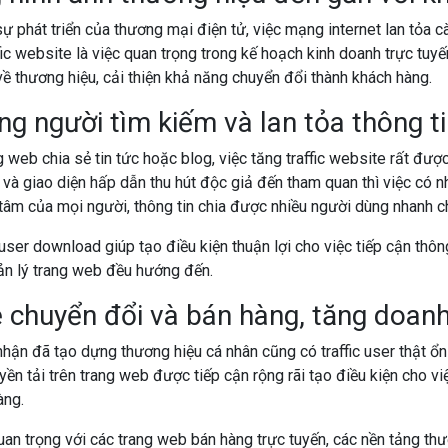
ự phát triển của thương mại điện tử, việc mạng internet lan tỏa cà
ffic website là việc quan trọng trong kế hoạch kinh doanh trực tuyế
ề thương hiệu, cải thiện khả năng chuyển đổi thành khách hàng.
ng người tìm kiếm và lan tỏa thông t
g web chia sẻ tin tức hoặc blog, việc tăng traffic website rất đư
h và giao diện hấp dẫn thu hút độc giả đến tham quan thì việc có n
 tâm của mọi người, thông tin chia được nhiều người dùng nhanh c
 user download giúp tạo điều kiện thuận lợi cho việc tiếp cận thô
n lý trang web đều hướng đến.
ệ chuyển đổi và bán hàng, tăng doanh
hận đã tạo dựng thương hiệu cá nhân cũng có traffic user thật ổ
uyền tải trên trang web được tiếp cận rộng rãi tạo điều kiện cho 
àng.
uan trọng với các trang web bán hàng trực tuyến, các nền tảng t