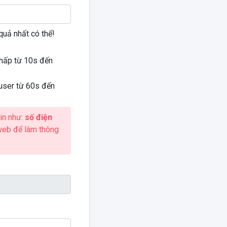
quả nhất có thể!
thấp từ 10s đến
user từ 60s đến
in như:
số điện
web để làm thông