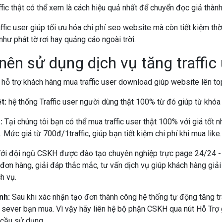
ffic thật có thể xem là cách hiệu quả nhất để chuyển đọc giả thà
fic user giúp tối ưu hóa chi phí seo website mà còn tiết kiệm thờ
 như phát tờ rơi hay quảng cáo ngoài trời.
nên sử dụng dịch vụ tăng traffic
 hỗ trợ khách hàng mua traffic user download giúp website lên to
ệt:
hệ thống Traffic user người dùng thật 100% từ đó giúp từ khó
r:
Tại chúng tôi bạn có thể mua traffic user thật 100% với giá tốt 
 Mức giá từ 700đ/1traffic, giúp bạn tiết kiệm chi phí khi mua like.
ới đội ngũ CSKH được đào tạo chuyên nghiệp trực page 24/24 - là
đơn hàng, giải đáp thắc mắc, tư vấn dịch vụ giúp khách hàng giải
ch vụ.
nh:
Sau khi xác nhận tạo đơn thành công hệ thống tự động tăng tr
 sever bạn mua. Vì vậy hãy liên hệ bộ phận CSKH qua nút Hỗ Trợ 
 cầu sử dụng.