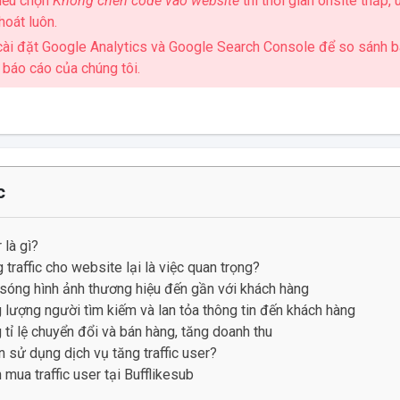
 Nếu chọn
Không chèn code vào website
thì thời gian onsite thấp,
thoát luôn.
 cài đặt Google Analytics và Google Search Console để so sánh 
 báo cáo của chúng tôi.
c
 là gì?
 traffic cho website lại là việc quan trọng?
sóng hình ảnh thương hiệu đến gần với khách hàng
 lượng người tìm kiếm và lan tỏa thông tin đến khách hàng
 tỉ lệ chuyển đổi và bán hàng, tăng doanh thu
n sử dụng dịch vụ tăng traffic user?
mua traffic user tại Bufflikesub