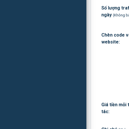
Số lượng traf
ngày
(Không b
Chèn code v
website:
Giá tiền mỗi
tác: