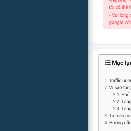
website
).
rồi có thể 
- Vui lòng
google với
Mục lụ
Traffic user
Vì sao tăng
Phủ 
Tăng
Tăng
Tại sao nê
Hướng dẫn 