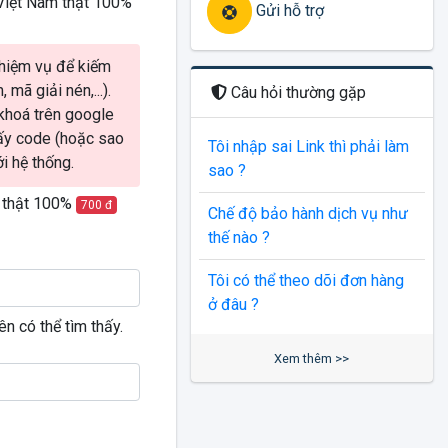
 Việt Nam thật 100%
Gửi hỗ trợ
nhiệm vụ để kiếm
 mã giải nén,...).
Câu hỏi thường gặp
khoá trên google
ấy code (hoặc sao
Tôi nhập sai Link thì phải làm
i hệ thống.
sao ?
m thật 100%
700 đ
Chế độ bảo hành dịch vụ như
thế nào ?
Tôi có thể theo dõi đơn hàng
ở đâu ?
n có thể tìm thấy.
Xem thêm >>