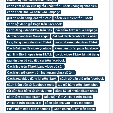
cách xem hồ sơ của người khác trên Tiktok không bị phát hiện
cách chèn URL website vào Fanpage
gửi tin nhắn hàng loạt trên Zalo
cách kiếm tiền trên Tiktok
cách bật đánh giá Page trên Facebook
cách đăng video tiktok trên 60s
cách tìm Admin của Fanpage
đặt biệt danh trên Messenger
đặt biệt danh facebook cá nhân
lồng tiếng vào video trên Tiktok
số lượt xem video trên Tiktok
Cách đặt tiêu đề video youtube
kiếm tiền từ fanpage facebook
gắn link Bio Shopee trên TikTok
Lý do video Tiktok bị mất tiếng
tag tên bạn bè vào tiểu sử trên facebook
Cách live trên Tiktok bằng video có sẵn
Cách lưu trữ story trên Instagram chưa đủ 24h
Cách xóa video đăng lại trên tiktok
cách gỡ gắn thẻ trên facebook
cách kiếm tiền từ facebook reels
tạo giỏ hàng trên tiktok shop
rút tiền hoa hồng từ tiktok shop
đăng ký tài khoản tiktok shop
cách làm affiliate tiktok
Điều kiện làm Affiliate trên TikTok
Affiliate trên TikTok là gì
cách gắn link vào story facebook
Phần mềm hack like facebook
Cách có nhiều tim trên tiktok