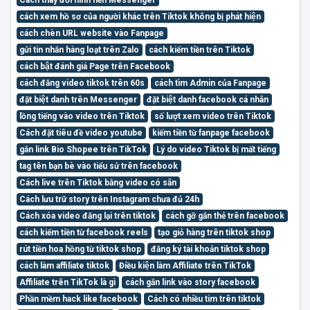
cách xem hồ sơ của người khác trên Tiktok không bị phát hiện
cách chèn URL website vào Fanpage
gửi tin nhắn hàng loạt trên Zalo
cách kiếm tiền trên Tiktok
cách bật đánh giá Page trên Facebook
cách đăng video tiktok trên 60s
cách tìm Admin của Fanpage
đặt biệt danh trên Messenger
đặt biệt danh facebook cá nhân
lồng tiếng vào video trên Tiktok
số lượt xem video trên Tiktok
Cách đặt tiêu đề video youtube
kiếm tiền từ fanpage facebook
gắn link Bio Shopee trên TikTok
Lý do video Tiktok bị mất tiếng
tag tên bạn bè vào tiểu sử trên facebook
Cách live trên Tiktok bằng video có sẵn
Cách lưu trữ story trên Instagram chưa đủ 24h
Cách xóa video đăng lại trên tiktok
cách gỡ gắn thẻ trên facebook
cách kiếm tiền từ facebook reels
tạo giỏ hàng trên tiktok shop
rút tiền hoa hồng từ tiktok shop
đăng ký tài khoản tiktok shop
cách làm affiliate tiktok
Điều kiện làm Affiliate trên TikTok
Affiliate trên TikTok là gì
cách gắn link vào story facebook
Phần mềm hack like facebook
Cách có nhiều tim trên tiktok