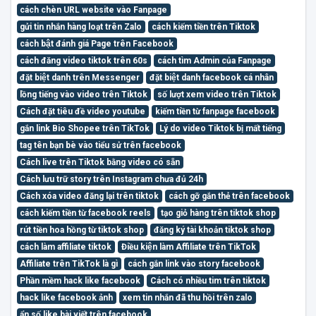
cách chèn URL website vào Fanpage
gửi tin nhắn hàng loạt trên Zalo
cách kiếm tiền trên Tiktok
cách bật đánh giá Page trên Facebook
cách đăng video tiktok trên 60s
cách tìm Admin của Fanpage
đặt biệt danh trên Messenger
đặt biệt danh facebook cá nhân
lồng tiếng vào video trên Tiktok
số lượt xem video trên Tiktok
Cách đặt tiêu đề video youtube
kiếm tiền từ fanpage facebook
gắn link Bio Shopee trên TikTok
Lý do video Tiktok bị mất tiếng
tag tên bạn bè vào tiểu sử trên facebook
Cách live trên Tiktok bằng video có sẵn
Cách lưu trữ story trên Instagram chưa đủ 24h
Cách xóa video đăng lại trên tiktok
cách gỡ gắn thẻ trên facebook
cách kiếm tiền từ facebook reels
tạo giỏ hàng trên tiktok shop
rút tiền hoa hồng từ tiktok shop
đăng ký tài khoản tiktok shop
cách làm affiliate tiktok
Điều kiện làm Affiliate trên TikTok
Affiliate trên TikTok là gì
cách gắn link vào story facebook
Phần mềm hack like facebook
Cách có nhiều tim trên tiktok
hack like facebook ảnh
xem tin nhắn đã thu hồi trên zalo
ẩn số like bài viết trên facebook