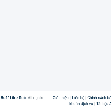
6
Buff Like Sub
.
All rights
Giới thiệu
|
Liên hệ
|
Chính sách b
khoản dịch vụ
|
Tài liệu 