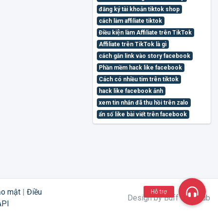
đăng ký tài khoản tiktok shop
cách làm affiliate tiktok
Điều kiện làm Affiliate trên TikTok
Affiliate trên TikTok là gì
cách gắn link vào story facebook
Phần mềm hack like facebook
Cách có nhiều tim trên tiktok
hack like facebook ảnh
xem tin nhắn đã thu hồi trên zalo
ẩn số like bài viết trên facebook
ảo mật
|
Điều
Hỗ trợ
Design by Buff Like Sub
API