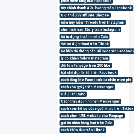
phần mềm tăng like Facebook
tùy chỉnh thanh điều hướng trên Facebook
Giới thiệu về affiliate Shopee
hiện huy hiệu Threads trên Instagram
chèn link vào Story trên Instagram
tắt tự động lưu ảnh trên Zalo
đổi số điện thoại trên Tiktok
tắt hiển thị thông báo Đã đọc trên Faceb
lý do khiến follow Instagram
đổi tên Fanpage trên 200 like
bật chế độ nền tối trên Facebook
cách tăng like Facebook cá nhân miễn phí
cách xóa gợi ý trên Messenger
Hiệu Fan Cứng
Cách thay đổi hình nền Messenger
cách xem hồ sơ của người khác trên Tiktok 
cách chèn URL website vào Fanpage
gửi tin nhắn hàng loạt trên Zalo
cách kiếm tiền trên Tiktok