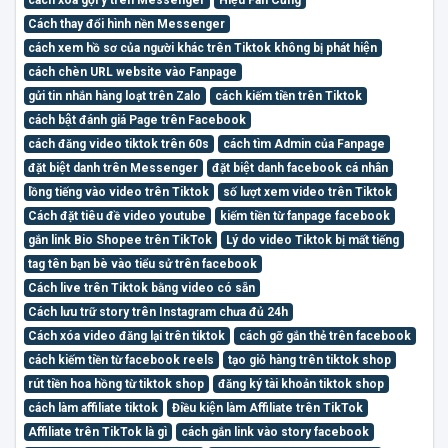
Cách thay đổi hình nền Messenger
cách xem hồ sơ của người khác trên Tiktok không bị phát hiện
cách chèn URL website vào Fanpage
gửi tin nhắn hàng loạt trên Zalo
cách kiếm tiền trên Tiktok
cách bật đánh giá Page trên Facebook
cách đăng video tiktok trên 60s
cách tìm Admin của Fanpage
đặt biệt danh trên Messenger
đặt biệt danh facebook cá nhân
lồng tiếng vào video trên Tiktok
số lượt xem video trên Tiktok
Cách đặt tiêu đề video youtube
kiếm tiền từ fanpage facebook
gắn link Bio Shopee trên TikTok
Lý do video Tiktok bị mất tiếng
tag tên bạn bè vào tiểu sử trên facebook
Cách live trên Tiktok bằng video có sẵn
Cách lưu trữ story trên Instagram chưa đủ 24h
Cách xóa video đăng lại trên tiktok
cách gỡ gắn thẻ trên facebook
cách kiếm tiền từ facebook reels
tạo giỏ hàng trên tiktok shop
rút tiền hoa hồng từ tiktok shop
đăng ký tài khoản tiktok shop
cách làm affiliate tiktok
Điều kiện làm Affiliate trên TikTok
Affiliate trên TikTok là gì
cách gắn link vào story facebook