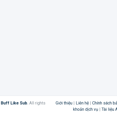
6
Buff Like Sub
.
All rights
Giới thiệu
|
Liên hệ
|
Chính sách b
khoản dịch vụ
|
Tài liệu 