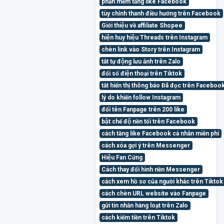
phần mềm tăng like Facebook
tùy chỉnh thanh điều hướng trên Facebook
Giới thiệu về affiliate Shopee
hiện huy hiệu Threads trên Instagram
chèn link vào Story trên Instagram
tắt tự động lưu ảnh trên Zalo
đổi số điện thoại trên Tiktok
tắt hiển thị thông báo Đã đọc trên Faceb
lý do khiến follow Instagram
đổi tên Fanpage trên 200 like
bật chế độ nền tối trên Facebook
cách tăng like Facebook cá nhân miễn phí
cách xóa gợi ý trên Messenger
Hiệu Fan Cứng
Cách thay đổi hình nền Messenger
cách xem hồ sơ của người khác trên Tiktok 
cách chèn URL website vào Fanpage
gửi tin nhắn hàng loạt trên Zalo
cách kiếm tiền trên Tiktok