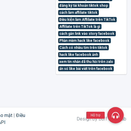
đăng ký tài khoản tiktok shop
cách làm affiliate tiktok
Điều kiện làm Affiliate trên TikTok
Affiliate trên TikTok là gì
cách gắn link vào story facebook
Phần mềm hack like facebook
Cách có nhiều tim trên tiktok
hack like facebook ảnh
xem tin nhắn đã thu hồi trên zalo
ẩn số like bài viết trên facebook
ảo mật
|
Điều
Hỗ trợ
Design by Buff Like Sub
API