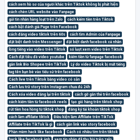
cách xem hồ sơ của người khác trên Tiktok không bị phát hiện
cách chèn URL website vào Fanpage
gửi tin nhắn hàng loạt trên Zalo
cách kiếm tiền trên Tiktok
cách bật đánh giá Page trên Facebook
cách đăng video tiktok trên 60s
cách tìm Admin của Fanpage
đặt biệt danh trên Messenger
đặt biệt danh facebook cá nhân
lồng tiếng vào video trên Tiktok
số lượt xem video trên Tiktok
Cách đặt tiêu đề video youtube
kiếm tiền từ fanpage facebook
gắn link Bio Shopee trên TikTok
Lý do video Tiktok bị mất tiếng
tag tên bạn bè vào tiểu sử trên facebook
Cách live trên Tiktok bằng video có sẵn
Cách lưu trữ story trên Instagram chưa đủ 24h
Cách xóa video đăng lại trên tiktok
cách gỡ gắn thẻ trên facebook
cách kiếm tiền từ facebook reels
tạo giỏ hàng trên tiktok shop
rút tiền hoa hồng từ tiktok shop
đăng ký tài khoản tiktok shop
cách làm affiliate tiktok
Điều kiện làm Affiliate trên TikTok
Affiliate trên TikTok là gì
cách gắn link vào story facebook
Phần mềm hack like facebook
Cách có nhiều tim trên tiktok
hack like facebook ảnh
xem tin nhắn đã thu hồi trên zalo