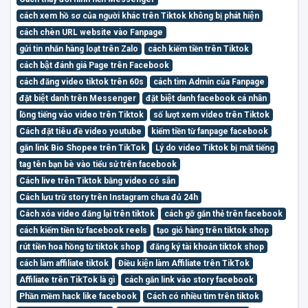
cách xem hồ sơ của người khác trên Tiktok không bị phát hiện
cách chèn URL website vào Fanpage
gửi tin nhắn hàng loạt trên Zalo
cách kiếm tiền trên Tiktok
cách bật đánh giá Page trên Facebook
cách đăng video tiktok trên 60s
cách tìm Admin của Fanpage
đặt biệt danh trên Messenger
đặt biệt danh facebook cá nhân
lồng tiếng vào video trên Tiktok
số lượt xem video trên Tiktok
Cách đặt tiêu đề video youtube
kiếm tiền từ fanpage facebook
gắn link Bio Shopee trên TikTok
Lý do video Tiktok bị mất tiếng
tag tên bạn bè vào tiểu sử trên facebook
Cách live trên Tiktok bằng video có sẵn
Cách lưu trữ story trên Instagram chưa đủ 24h
Cách xóa video đăng lại trên tiktok
cách gỡ gắn thẻ trên facebook
cách kiếm tiền từ facebook reels
tạo giỏ hàng trên tiktok shop
rút tiền hoa hồng từ tiktok shop
đăng ký tài khoản tiktok shop
cách làm affiliate tiktok
Điều kiện làm Affiliate trên TikTok
Affiliate trên TikTok là gì
cách gắn link vào story facebook
Phần mềm hack like facebook
Cách có nhiều tim trên tiktok