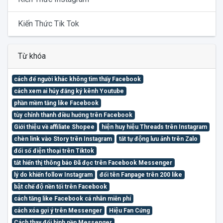
Kiến Thức Tik Tok
Từ khóa
cách để người khác không tìm thấy Facebook
cách xem ai hủy đăng ký kênh Youtube
phần mềm tăng like Facebook
tùy chỉnh thanh điều hướng trên Facebook
Giới thiệu về affiliate Shopee
hiện huy hiệu Threads trên Instagram
chèn link vào Story trên Instagram
tắt tự động lưu ảnh trên Zalo
đổi số điện thoại trên Tiktok
tắt hiển thị thông báo Đã đọc trên Facebook Messenger
lý do khiến follow Instagram
đổi tên Fanpage trên 200 like
bật chế độ nền tối trên Facebook
cách tăng like Facebook cá nhân miễn phí
cách xóa gợi ý trên Messenger
Hiệu Fan Cứng
Cách thay đổi hình nền Messenger