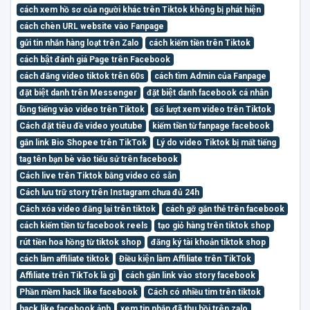
cách xem hồ sơ của người khác trên Tiktok không bị phát hiện
cách chèn URL website vào Fanpage
gửi tin nhắn hàng loạt trên Zalo
cách kiếm tiền trên Tiktok
cách bật đánh giá Page trên Facebook
cách đăng video tiktok trên 60s
cách tìm Admin của Fanpage
đặt biệt danh trên Messenger
đặt biệt danh facebook cá nhân
lồng tiếng vào video trên Tiktok
số lượt xem video trên Tiktok
Cách đặt tiêu đề video youtube
kiếm tiền từ fanpage facebook
gắn link Bio Shopee trên TikTok
Lý do video Tiktok bị mất tiếng
tag tên bạn bè vào tiểu sử trên facebook
Cách live trên Tiktok bằng video có sẵn
Cách lưu trữ story trên Instagram chưa đủ 24h
Cách xóa video đăng lại trên tiktok
cách gỡ gắn thẻ trên facebook
cách kiếm tiền từ facebook reels
tạo giỏ hàng trên tiktok shop
rút tiền hoa hồng từ tiktok shop
đăng ký tài khoản tiktok shop
cách làm affiliate tiktok
Điều kiện làm Affiliate trên TikTok
Affiliate trên TikTok là gì
cách gắn link vào story facebook
Phần mềm hack like facebook
Cách có nhiều tim trên tiktok
hack like facebook ảnh
xem tin nhắn đã thu hồi trên zalo