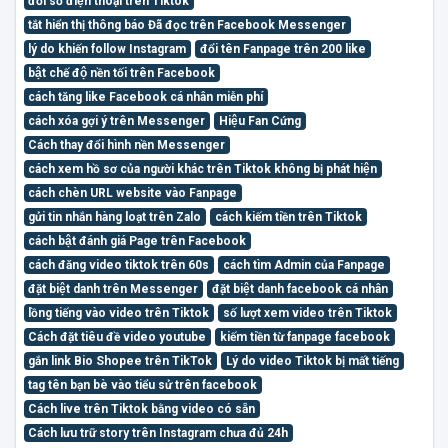
đổi số điện thoại trên Tiktok
tắt hiển thị thông báo Đã đọc trên Facebook Messenger
lý do khiến follow Instagram
đổi tên Fanpage trên 200 like
bật chế độ nền tối trên Facebook
cách tăng like Facebook cá nhân miễn phí
cách xóa gợi ý trên Messenger
Hiệu Fan Cứng
Cách thay đổi hình nền Messenger
cách xem hồ sơ của người khác trên Tiktok không bị phát hiện
cách chèn URL website vào Fanpage
gửi tin nhắn hàng loạt trên Zalo
cách kiếm tiền trên Tiktok
cách bật đánh giá Page trên Facebook
cách đăng video tiktok trên 60s
cách tìm Admin của Fanpage
đặt biệt danh trên Messenger
đặt biệt danh facebook cá nhân
lồng tiếng vào video trên Tiktok
số lượt xem video trên Tiktok
Cách đặt tiêu đề video youtube
kiếm tiền từ fanpage facebook
gắn link Bio Shopee trên TikTok
Lý do video Tiktok bị mất tiếng
tag tên bạn bè vào tiểu sử trên facebook
Cách live trên Tiktok bằng video có sẵn
Cách lưu trữ story trên Instagram chưa đủ 24h