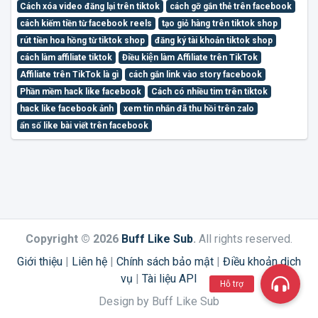
Cách xóa video đăng lại trên tiktok
cách gỡ gắn thẻ trên facebook
cách kiếm tiền từ facebook reels
tạo giỏ hàng trên tiktok shop
rút tiền hoa hồng từ tiktok shop
đăng ký tài khoản tiktok shop
cách làm affiliate tiktok
Điều kiện làm Affiliate trên TikTok
Affiliate trên TikTok là gì
cách gắn link vào story facebook
Phần mềm hack like facebook
Cách có nhiều tim trên tiktok
hack like facebook ảnh
xem tin nhắn đã thu hồi trên zalo
ẩn số like bài viết trên facebook
Copyright © 2026
Buff Like Sub
.
All rights reserved.
Giới thiệu
|
Liên hệ
|
Chính sách bảo mật
|
Điều khoản dịch
vụ
|
Tài liệu API
Hỗ trợ
Design by Buff Like Sub