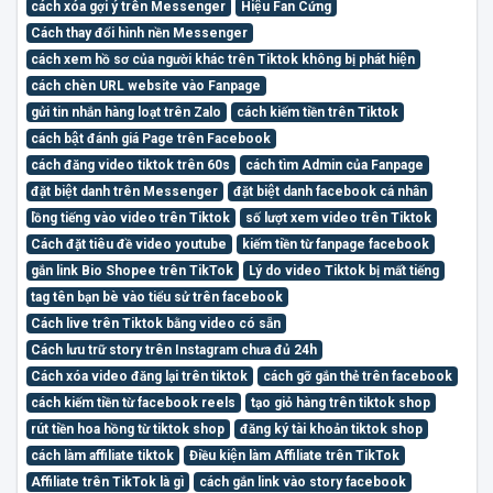
cách xóa gợi ý trên Messenger
Hiệu Fan Cứng
Cách thay đổi hình nền Messenger
cách xem hồ sơ của người khác trên Tiktok không bị phát hiện
cách chèn URL website vào Fanpage
gửi tin nhắn hàng loạt trên Zalo
cách kiếm tiền trên Tiktok
cách bật đánh giá Page trên Facebook
cách đăng video tiktok trên 60s
cách tìm Admin của Fanpage
đặt biệt danh trên Messenger
đặt biệt danh facebook cá nhân
lồng tiếng vào video trên Tiktok
số lượt xem video trên Tiktok
Cách đặt tiêu đề video youtube
kiếm tiền từ fanpage facebook
gắn link Bio Shopee trên TikTok
Lý do video Tiktok bị mất tiếng
tag tên bạn bè vào tiểu sử trên facebook
Cách live trên Tiktok bằng video có sẵn
Cách lưu trữ story trên Instagram chưa đủ 24h
Cách xóa video đăng lại trên tiktok
cách gỡ gắn thẻ trên facebook
cách kiếm tiền từ facebook reels
tạo giỏ hàng trên tiktok shop
rút tiền hoa hồng từ tiktok shop
đăng ký tài khoản tiktok shop
cách làm affiliate tiktok
Điều kiện làm Affiliate trên TikTok
Affiliate trên TikTok là gì
cách gắn link vào story facebook