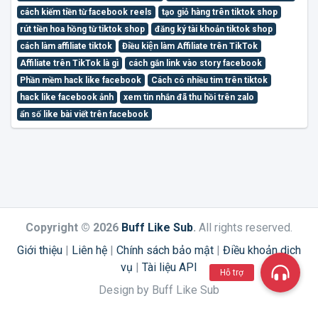
cách kiếm tiền từ facebook reels
tạo giỏ hàng trên tiktok shop
rút tiền hoa hồng từ tiktok shop
đăng ký tài khoản tiktok shop
cách làm affiliate tiktok
Điều kiện làm Affiliate trên TikTok
Affiliate trên TikTok là gì
cách gắn link vào story facebook
Phần mềm hack like facebook
Cách có nhiều tim trên tiktok
hack like facebook ảnh
xem tin nhắn đã thu hồi trên zalo
ẩn số like bài viết trên facebook
Copyright © 2026
Buff Like Sub
.
All rights reserved.
Giới thiệu
|
Liên hệ
|
Chính sách bảo mật
|
Điều khoản dịch
vụ
|
Tài liệu API
Hỗ trợ
Design by Buff Like Sub