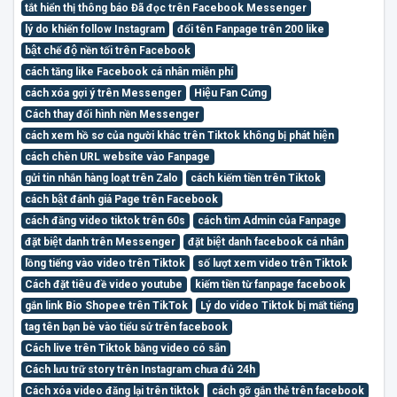
tắt hiển thị thông báo Đã đọc trên Facebook Messenger
lý do khiến follow Instagram
đổi tên Fanpage trên 200 like
bật chế độ nền tối trên Facebook
cách tăng like Facebook cá nhân miễn phí
cách xóa gợi ý trên Messenger
Hiệu Fan Cứng
Cách thay đổi hình nền Messenger
cách xem hồ sơ của người khác trên Tiktok không bị phát hiện
cách chèn URL website vào Fanpage
gửi tin nhắn hàng loạt trên Zalo
cách kiếm tiền trên Tiktok
cách bật đánh giá Page trên Facebook
cách đăng video tiktok trên 60s
cách tìm Admin của Fanpage
đặt biệt danh trên Messenger
đặt biệt danh facebook cá nhân
lồng tiếng vào video trên Tiktok
số lượt xem video trên Tiktok
Cách đặt tiêu đề video youtube
kiếm tiền từ fanpage facebook
gắn link Bio Shopee trên TikTok
Lý do video Tiktok bị mất tiếng
tag tên bạn bè vào tiểu sử trên facebook
Cách live trên Tiktok bằng video có sẵn
Cách lưu trữ story trên Instagram chưa đủ 24h
Cách xóa video đăng lại trên tiktok
cách gỡ gắn thẻ trên facebook