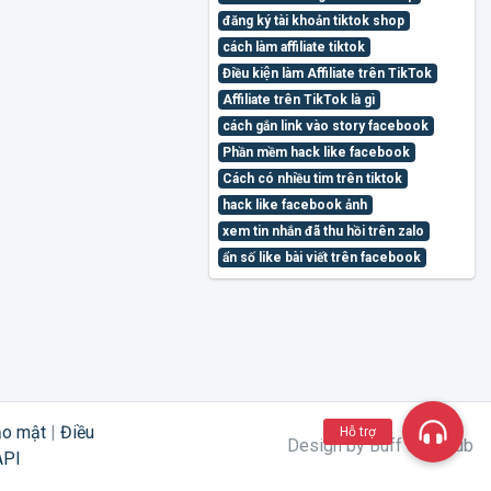
đăng ký tài khoản tiktok shop
cách làm affiliate tiktok
Điều kiện làm Affiliate trên TikTok
Affiliate trên TikTok là gì
cách gắn link vào story facebook
Phần mềm hack like facebook
Cách có nhiều tim trên tiktok
hack like facebook ảnh
xem tin nhắn đã thu hồi trên zalo
ẩn số like bài viết trên facebook
ảo mật
|
Điều
Hỗ trợ
Design by Buff Like Sub
API