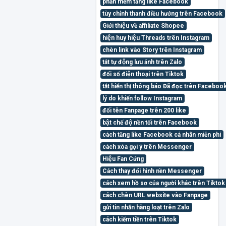
phần mềm tăng like Facebook
tùy chỉnh thanh điều hướng trên Facebook
Giới thiệu về affiliate Shopee
hiện huy hiệu Threads trên Instagram
chèn link vào Story trên Instagram
tắt tự động lưu ảnh trên Zalo
đổi số điện thoại trên Tiktok
tắt hiển thị thông báo Đã đọc trên Faceb
lý do khiến follow Instagram
đổi tên Fanpage trên 200 like
bật chế độ nền tối trên Facebook
cách tăng like Facebook cá nhân miễn phí
cách xóa gợi ý trên Messenger
Hiệu Fan Cứng
Cách thay đổi hình nền Messenger
cách xem hồ sơ của người khác trên Tiktok 
cách chèn URL website vào Fanpage
gửi tin nhắn hàng loạt trên Zalo
cách kiếm tiền trên Tiktok