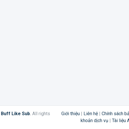
6
Buff Like Sub
.
All rights
Giới thiệu
|
Liên hệ
|
Chính sách b
khoản dịch vụ
|
Tài liệu 