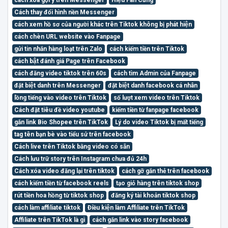
Cách thay đổi hình nền Messenger
cách xem hồ sơ của người khác trên Tiktok không bị phát hiện
cách chèn URL website vào Fanpage
gửi tin nhắn hàng loạt trên Zalo
cách kiếm tiền trên Tiktok
cách bật đánh giá Page trên Facebook
cách đăng video tiktok trên 60s
cách tìm Admin của Fanpage
đặt biệt danh trên Messenger
đặt biệt danh facebook cá nhân
lồng tiếng vào video trên Tiktok
số lượt xem video trên Tiktok
Cách đặt tiêu đề video youtube
kiếm tiền từ fanpage facebook
gắn link Bio Shopee trên TikTok
Lý do video Tiktok bị mất tiếng
tag tên bạn bè vào tiểu sử trên facebook
Cách live trên Tiktok bằng video có sẵn
Cách lưu trữ story trên Instagram chưa đủ 24h
Cách xóa video đăng lại trên tiktok
cách gỡ gắn thẻ trên facebook
cách kiếm tiền từ facebook reels
tạo giỏ hàng trên tiktok shop
rút tiền hoa hồng từ tiktok shop
đăng ký tài khoản tiktok shop
cách làm affiliate tiktok
Điều kiện làm Affiliate trên TikTok
Affiliate trên TikTok là gì
cách gắn link vào story facebook