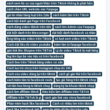
cách xem hồ sơ của người khác trên Tiktok không bị phát hiện
cách chèn URL website vào Fanpage
gửi tin nhắn hàng loạt trên Zalo
cách kiếm tiền trên Tiktok
cách bật đánh giá Page trên Facebook
cách đăng video tiktok trên 60s
cách tìm Admin của Fanpage
đặt biệt danh trên Messenger
đặt biệt danh facebook cá nhân
lồng tiếng vào video trên Tiktok
số lượt xem video trên Tiktok
Cách đặt tiêu đề video youtube
kiếm tiền từ fanpage facebook
gắn link Bio Shopee trên TikTok
Lý do video Tiktok bị mất tiếng
tag tên bạn bè vào tiểu sử trên facebook
Cách live trên Tiktok bằng video có sẵn
Cách lưu trữ story trên Instagram chưa đủ 24h
Cách xóa video đăng lại trên tiktok
cách gỡ gắn thẻ trên facebook
cách kiếm tiền từ facebook reels
tạo giỏ hàng trên tiktok shop
rút tiền hoa hồng từ tiktok shop
đăng ký tài khoản tiktok shop
cách làm affiliate tiktok
Điều kiện làm Affiliate trên TikTok
Affiliate trên TikTok là gì
cách gắn link vào story facebook
Phần mềm hack like facebook
Cách có nhiều tim trên tiktok
hack like facebook ảnh
xem tin nhắn đã thu hồi trên zalo