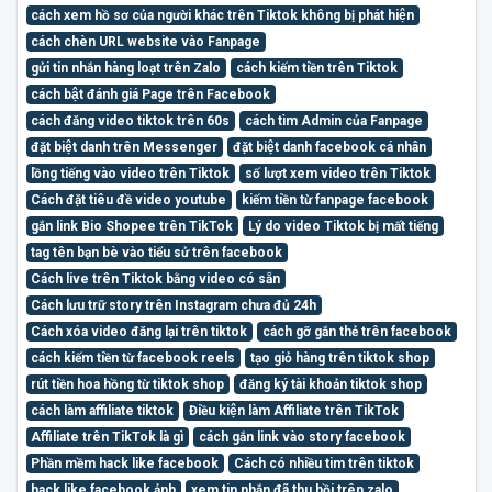
cách xem hồ sơ của người khác trên Tiktok không bị phát hiện
cách chèn URL website vào Fanpage
gửi tin nhắn hàng loạt trên Zalo
cách kiếm tiền trên Tiktok
cách bật đánh giá Page trên Facebook
cách đăng video tiktok trên 60s
cách tìm Admin của Fanpage
đặt biệt danh trên Messenger
đặt biệt danh facebook cá nhân
lồng tiếng vào video trên Tiktok
số lượt xem video trên Tiktok
Cách đặt tiêu đề video youtube
kiếm tiền từ fanpage facebook
gắn link Bio Shopee trên TikTok
Lý do video Tiktok bị mất tiếng
tag tên bạn bè vào tiểu sử trên facebook
Cách live trên Tiktok bằng video có sẵn
Cách lưu trữ story trên Instagram chưa đủ 24h
Cách xóa video đăng lại trên tiktok
cách gỡ gắn thẻ trên facebook
cách kiếm tiền từ facebook reels
tạo giỏ hàng trên tiktok shop
rút tiền hoa hồng từ tiktok shop
đăng ký tài khoản tiktok shop
cách làm affiliate tiktok
Điều kiện làm Affiliate trên TikTok
Affiliate trên TikTok là gì
cách gắn link vào story facebook
Phần mềm hack like facebook
Cách có nhiều tim trên tiktok
hack like facebook ảnh
xem tin nhắn đã thu hồi trên zalo