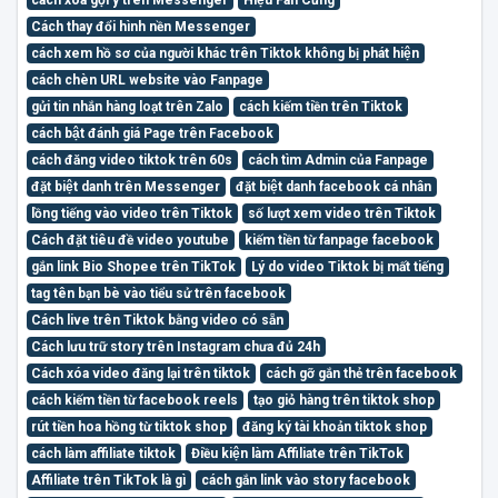
Cách thay đổi hình nền Messenger
cách xem hồ sơ của người khác trên Tiktok không bị phát hiện
cách chèn URL website vào Fanpage
gửi tin nhắn hàng loạt trên Zalo
cách kiếm tiền trên Tiktok
cách bật đánh giá Page trên Facebook
cách đăng video tiktok trên 60s
cách tìm Admin của Fanpage
đặt biệt danh trên Messenger
đặt biệt danh facebook cá nhân
lồng tiếng vào video trên Tiktok
số lượt xem video trên Tiktok
Cách đặt tiêu đề video youtube
kiếm tiền từ fanpage facebook
gắn link Bio Shopee trên TikTok
Lý do video Tiktok bị mất tiếng
tag tên bạn bè vào tiểu sử trên facebook
Cách live trên Tiktok bằng video có sẵn
Cách lưu trữ story trên Instagram chưa đủ 24h
Cách xóa video đăng lại trên tiktok
cách gỡ gắn thẻ trên facebook
cách kiếm tiền từ facebook reels
tạo giỏ hàng trên tiktok shop
rút tiền hoa hồng từ tiktok shop
đăng ký tài khoản tiktok shop
cách làm affiliate tiktok
Điều kiện làm Affiliate trên TikTok
Affiliate trên TikTok là gì
cách gắn link vào story facebook