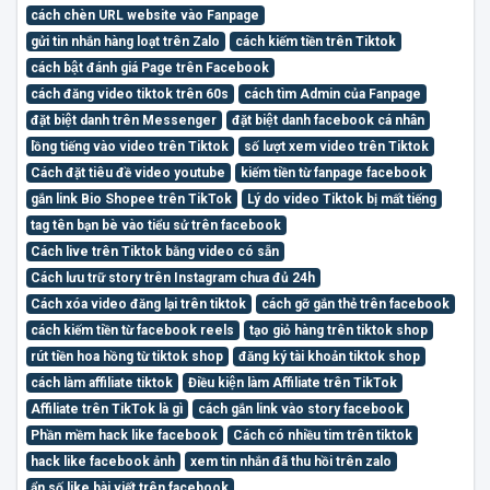
cách chèn URL website vào Fanpage
gửi tin nhắn hàng loạt trên Zalo
cách kiếm tiền trên Tiktok
cách bật đánh giá Page trên Facebook
cách đăng video tiktok trên 60s
cách tìm Admin của Fanpage
đặt biệt danh trên Messenger
đặt biệt danh facebook cá nhân
lồng tiếng vào video trên Tiktok
số lượt xem video trên Tiktok
Cách đặt tiêu đề video youtube
kiếm tiền từ fanpage facebook
gắn link Bio Shopee trên TikTok
Lý do video Tiktok bị mất tiếng
tag tên bạn bè vào tiểu sử trên facebook
Cách live trên Tiktok bằng video có sẵn
Cách lưu trữ story trên Instagram chưa đủ 24h
Cách xóa video đăng lại trên tiktok
cách gỡ gắn thẻ trên facebook
cách kiếm tiền từ facebook reels
tạo giỏ hàng trên tiktok shop
rút tiền hoa hồng từ tiktok shop
đăng ký tài khoản tiktok shop
cách làm affiliate tiktok
Điều kiện làm Affiliate trên TikTok
Affiliate trên TikTok là gì
cách gắn link vào story facebook
Phần mềm hack like facebook
Cách có nhiều tim trên tiktok
hack like facebook ảnh
xem tin nhắn đã thu hồi trên zalo
ẩn số like bài viết trên facebook