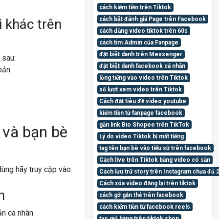
cách kiếm tiền trên Tiktok
cách bật đánh giá Page trên Facebook
i khác trên
cách đăng video tiktok trên 60s
cách tìm Admin của Fanpage
đặt biệt danh trên Messenger
 sau:
đặt biệt danh facebook cá nhân
oản.
lồng tiếng vào video trên Tiktok
số lượt xem video trên Tiktok
Cách đặt tiêu đề video youtube
kiếm tiền từ fanpage facebook
gắn link Bio Shopee trên TikTok
 và bạn bè
Lý do video Tiktok bị mất tiếng
tag tên bạn bè vào tiểu sử trên facebook
Cách live trên Tiktok bằng video có sẵn
dùng hãy truy cập vào
Cách lưu trữ story trên Instagram chưa đủ 
Cách xóa video đăng lại trên tiktok
h
cách gỡ gắn thẻ trên facebook
cách kiếm tiền từ facebook reels
n cá nhân.
tạo giỏ hàng trên tiktok shop