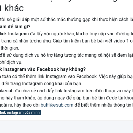
i khác
tôi sẽ giải đáp một số thắc mắc thường gặp khi thực hiện cách lấ
ram để làm gì?
ink Instagram đã lấy với người khác, khi họ truy cập vào đường lin
trang cá nhân tương ứng. Giúp tìm kiếm bạn bè bài viết video 1 
thời gian.
 để sử dụng dịch vụ hỗ trợ tăng tương tác mạng xã hội sẽ đem lại
hí dịch vụ.
nk Instagram vào Facebook hay không?
 toàn có thể thêm link Instagram vào Facebook. Việc này giúp b
 đến trang Instagram công khai của bạn.
likesub đã chia sẻ cách lấy link Instagram trên điện thoại và máy 
ng hãy tham khảo, áp dụng ngay để giúp bạn bè tìm được tài kho
oài ra, hãy theo dõi
bufflikesub.com
để biết thêm nhiều thông tin 
 link instagram của mình