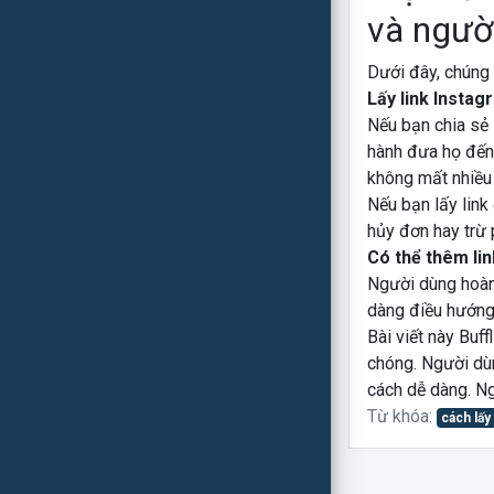
và ngườ
Dưới đây, chúng 
Lấy link Instag
Nếu bạn chia sẻ l
hành đưa họ đến 
không mất nhiều 
Nếu bạn lấy link
hủy đơn hay trừ p
Có thể thêm li
Người dùng hoàn
dàng điều hướng
Bài viết này Buff
chóng. Người dù
cách dễ dàng. Ng
Từ khóa:
cách lấy