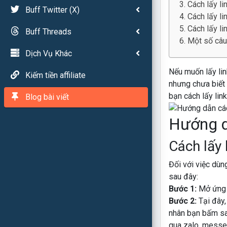
Cách lấy li
Buff Twitter (X)
Cách lấy li
Cách lấy li
Buff Threads
Một số câu 
Dịch Vụ Khác
Nếu muốn lấy lin
Kiếm tiền affiliate
nhưng chưa biết 
bạn cách lấy link
Blog bài viết
Hướng dẫ
Cách lấy 
Đối với việc dùn
sau đây:
Bước 1:
Mở ứng 
Bước 2:
Tại đây,
nhân bạn bấm sao
qua zalo, messen