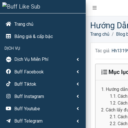
Hướng Dẫn
Trang chủ
Trang chủ
Blog b
Bảng giá & cấp bậc
DỊCH VỤ
Tác giả:
Hh1319
Dịch Vụ Miễn Phí
Mục lụ
Buff Facebook
Buff Tiktok
Hướng dẫn l
Cách 
Buff Instagram
Cách 
Buff Youtube
Cách lấy đư
Cách 
Buff Telegram
Cách 