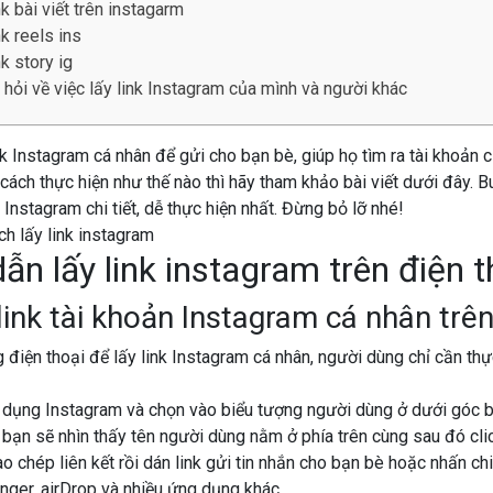
nk bài viết trên instagarm
nk reels ins
nk story ig
hỏi về việc lấy link Instagram của mình và người khác
k Instagram cá nhân để gửi cho bạn bè, giúp họ tìm ra tài khoản 
cách thực hiện như thế nào thì hãy tham khảo bài viết dưới đây. 
 Instagram chi tiết, dễ thực hiện nhất. Đừng bỏ lỡ nhé!
n lấy link instagram trên điện t
link tài khoản Instagram cá nhân trên
g điện thoại để lấy link Instagram cá nhân, người dùng chỉ cần th
dụng Instagram và chọn vào biểu tượng người dùng ở dưới góc b
 bạn sẽ nhìn thấy tên người dùng nằm ở phía trên cùng sau đó clic
 chép liên kết rồi dán link gửi tin nhắn cho bạn bè hoặc nhấn chia
ger, airDrop và nhiều ứng dụng khác.