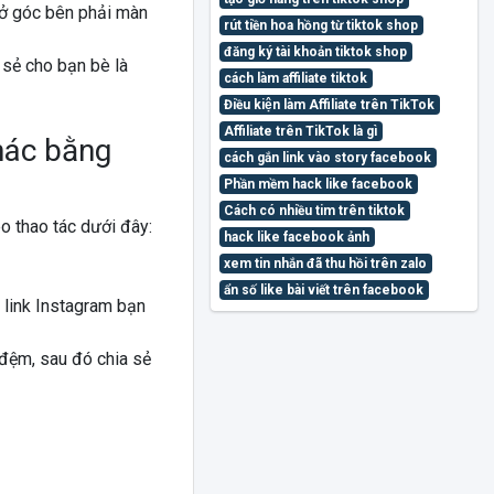
ơ ở góc bên phải màn
rút tiền hoa hồng từ tiktok shop
đăng ký tài khoản tiktok shop
 sẻ cho bạn bè là
cách làm affiliate tiktok
Điều kiện làm Affiliate trên TikTok
Affiliate trên TikTok là gì
khác bằng
cách gắn link vào story facebook
Phần mềm hack like facebook
Cách có nhiều tim trên tiktok
o thao tác dưới đây:
hack like facebook ảnh
xem tin nhắn đã thu hồi trên zalo
ẩn số like bài viết trên facebook
n link Instagram bạn
 đệm, sau đó chia sẻ