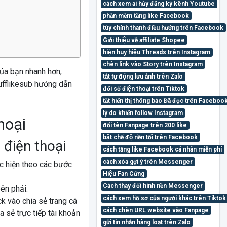
cách xem ai hủy đăng ký kênh Youtube
phần mềm tăng like Facebook
tùy chỉnh thanh điều hướng trên Facebook
Giới thiệu về affiliate Shopee
hiện huy hiệu Threads trên Instagram
chèn link vào Story trên Instagram
của bạn nhanh hơn,
tắt tự động lưu ảnh trên Zalo
Bufflikesub hướng dẫn
đổi số điện thoại trên Tiktok
tắt hiển thị thông báo Đã đọc trên Faceb
lý do khiến follow Instagram
hoại
đổi tên Fanpage trên 200 like
bật chế độ nền tối trên Facebook
 điện thoại
cách tăng like Facebook cá nhân miễn phí
cách xóa gợi ý trên Messenger
ực hiện theo các bước
Hiệu Fan Cứng
Cách thay đổi hình nền Messenger
ên phải.
cách xem hồ sơ của người khác trên Tiktok 
k vào chia sẻ trang cá
cách chèn URL website vào Fanpage
 sẻ trực tiếp tài khoản
gửi tin nhắn hàng loạt trên Zalo