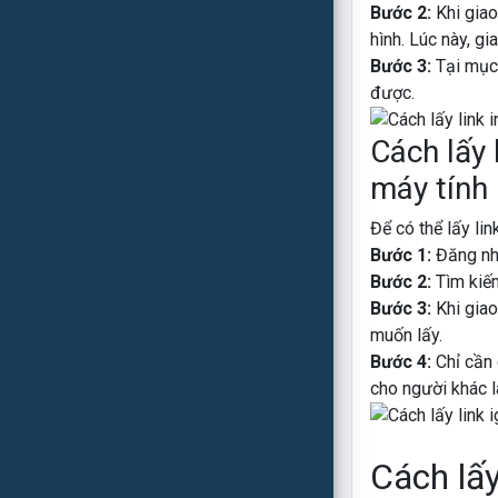
Bước 2:
Khi giao
hình. Lúc này, g
Bước 3:
Tại mục 
được.
Cách lấy 
máy tính
Để có thể lấy li
Bước 1:
Đăng nh
Bước 2:
Tìm kiế
Bước 3:
Khi giao
muốn lấy.
Bước 4:
Chỉ cần 
cho người khác l
Cách lấy