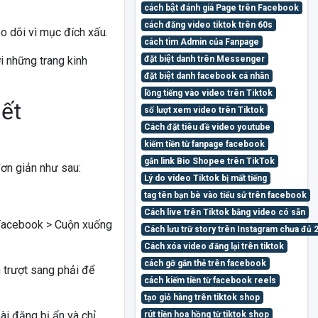
cách bật đánh giá Page trên Facebook
cách đăng video tiktok trên 60s
eo dõi vì mục đích xấu.
cách tìm Admin của Fanpage
i những trang kinh
đặt biệt danh trên Messenger
đặt biệt danh facebook cá nhân
lồng tiếng vào video trên Tiktok
iết
số lượt xem video trên Tiktok
Cách đặt tiêu đề video youtube
kiếm tiền từ fanpage facebook
gắn link Bio Shopee trên TikTok
đơn giản như sau:
Lý do video Tiktok bị mất tiếng
tag tên bạn bè vào tiểu sử trên facebook
Cách live trên Tiktok bằng video có sẵn
 Facebook > Cuộn xuống
Cách lưu trữ story trên Instagram chưa đủ 
Cách xóa video đăng lại trên tiktok
cách gỡ gắn thẻ trên facebook
 trượt sang phải để
cách kiếm tiền từ facebook reels
tạo giỏ hàng trên tiktok shop
ài đăng bị ẩn và chỉ
rút tiền hoa hồng từ tiktok shop