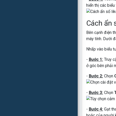
hiển thị các biể
Cách ẩn 
Bên cạnh điện th
máy tính. Dưới 
Nhấp vào biểu tư
-
Bước 1:
Truy c
ở góc bên phải 
-
Bước 2:
Chọn
-
Bước 3:
Chọn
-
Bước 4:
Gạt tha
hoặc của người 