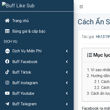
Cách Ẩn S
Trang chủ
Bảng giá & cấp bậc
Tác giả:
Hh1319
DỊCH VỤ
Dịch Vụ Miễn Phí
Mục lụ
Buff Facebook
Vì sao nhi
Buff Tiktok
Hướng dẫn ẩ
Cách 
Buff Instagram
Cách
Cách ẩn lượ
Buff Youtube
Buff Telegram
Facebook ra mắt 