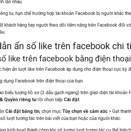
nh lẫn nhau.
iêng tư, hạn chế trường hợp tài khoản Facebook bị người khác th
t khách hàng hay người theo dõi tiềm năng trên Facebook đối vớ
ầu.
n ẩn số like trên facebook chi t
ố like trên facebook bằng điện thoại
c hiện ẩn lượt like trên Facebook áp dụng cho điện thoại cực kỳ 
 dụng Facebook trên điện thoại của bạn.
o biểu tượng hồ sơ (3 dấu gạch ngang) trên giao diện tài khoản
 & Quyền riêng tư
rồi chọn tiếp
Cài đặt
.
hần
Cài đặt bảng tin
, chọn mục
Tùy chọn về cảm xúc
> Gạt thanh
 số lượt tương tác trên bài viết của bạn hoặc của người khác.
ng kích hoạt thành công khi số lượng lượt tương tác cụ thể trên b