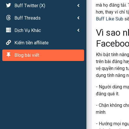
mà họ đăng tải. 
Buff Twitter (X)
hơn, thay vì chỉ 
Buff Threads
Buff Like Sub
sẽ
Vì sao n
Dịch Vụ Khác
Facebo
Kiếm tiền affiliate
Khi bật tính năn
Blog bài viết
trên bài đăng ha
vệ quyền riêng t
dụng tính năng n
- Người dùng mạn
đăng quá ít.
- Chặn không ch
mình.
- Hướng mọi ngườ