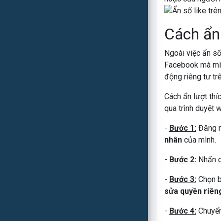
Cách ẩn 
Ngoài việc ẩn số
Facebook mà mìn
động riêng tư tr
Cách ẩn lượt thí
qua trình duyệt 
-
Bước 1:
Đăng n
nhân
của mình.
-
Bước 2:
Nhấn 
-
Bước 3:
Chọn b
sửa quyền riên
-
Bước 4:
Chuyển 