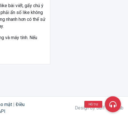
ike bài viết, gấy chú ý
n phải ẩn số like không
àng nhanh hơn có thể sử
ày.
ng và máy tính. Nếu
ảo mật
|
Điều
Hỗ trợ
Design by Buff Like Sub
API