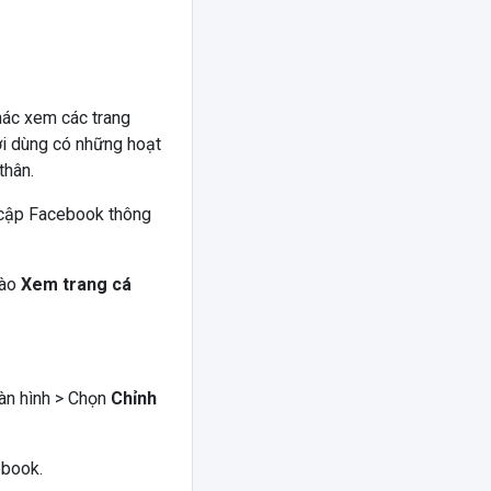
hác xem các trang
ời dùng có những hoạt
thân.
y cập Facebook thông
Vào
Xem trang cá
àn hình > Chọn
Chỉnh
ebook.