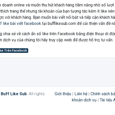
h doanh online và muốn thu hút khách hàng tiềm năng nhờ số lượt l
 thích trang thế nhưng tài khoản của bạn tượng tác kém ít like nê
c với khách hàng. Bjan muốn bài viết nổi bật và tiếp cận khách h
f like bài viết facebook
tại bufflikesub.com để cải thiện vấn đề n
g chia sẻ về cách ẩn số like trên Facebook bằng điện thoại di độ
 dịch vụ của chúng tôi hãy truy cập web để được hỗ trợ, tư vấn.
ike Trên Facebook
6
Buff Like Sub
.
All rights
Giới thiệu
|
Liên hệ
|
Chính sách b
khoản dịch vụ
|
Tài liệu 