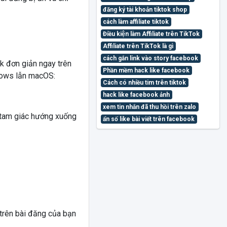
đăng ký tài khoản tiktok shop
cách làm affiliate tiktok
Điều kiện làm Affiliate trên TikTok
Affiliate trên TikTok là gì
cách gắn link vào story facebook
ok đơn giản ngay trên
Phần mềm hack like facebook
ndows lẫn macOS:
Cách có nhiều tim trên tiktok
hack like facebook ảnh
xem tin nhắn đã thu hồi trên zalo
 tam giác hướng xuống
ẩn số like bài viết trên facebook
 trên bài đăng của bạn